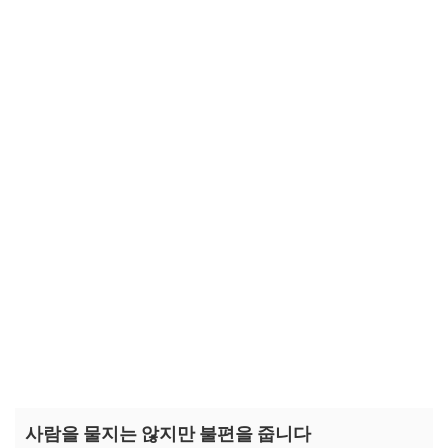
러브버그가 덜 오게 하는 예방법
러브버그가 너무 많을 때 대처 순서
자주 묻는 질문(FAQ)
사람을 물지는 않지만 불편을 줍니다