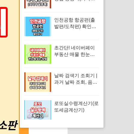
살충제)
인천공항 항공편(출
발편/도착편) 확인방
법 알아보기
초간단! 네이버페이
부동산 매물 한눈에
보는 방법
날짜 검색기 조회기 |
과거 날짜 조회, 음력
날짜 확인
로또실수령계산기(로
또세금계산기)