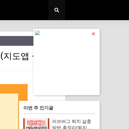
✕
(지도앱 설치)
이번 주 인기글
러브버그 퇴치 살충
방법 총정리(퇴치약