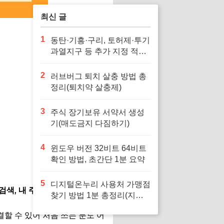
최신 글
1
동탄·기흥·구리, 토허제·투기
과열지구 등 추가 지정 적용
일 기간 총정리
2
러브버그 퇴치 살충 방법 총
정리(퇴치약 살충제)
3
주식 장기보유 서약서 생성
기(매도금지 다짐하기)
4
윈도우 버전 32비트 64비트
확인 방법, 초간단 1분 요약
5
디지털온누리 사용처 가맹점
 검색
,
내 주변 찾기
기능을 이
찾기 방법 1분 총정리(지도
앱 설치)
할 수 있어 처음 쓰는 분도 어